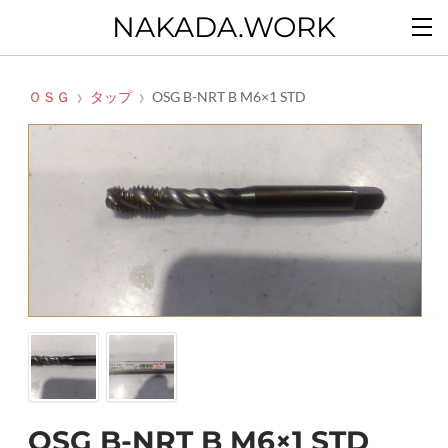
NAKADA.WORK
ＯＳＧ
タップ
OSG B-NRT B M6×1 STD
OSG B-NRT B M6×1 STD