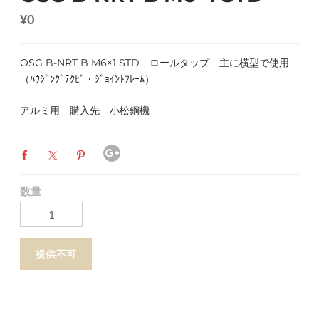
¥0
OSG B-NRT B M6×1 STD ロールタップ 主に横型で使用
（ﾊｳｼﾞﾝｸﾞﾃｸﾋﾞ・ｼﾞｮｲﾝﾄﾌﾚｰﾑ）
アルミ用 購入先 小松鋼機
数量
提供不可