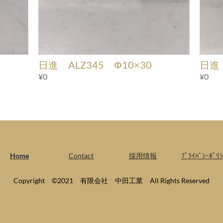
日進 ALZ345 Φ10×30
日進 
¥0
¥0
Home
Contact
採用情報
ﾌﾟﾗｲﾊﾞｼｰﾎﾟﾘｼ
Copyright ©2021 有限会社 中田工業 All Rights Reserved