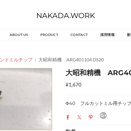
NAKADA.WORK
ABOUT US
PRODUCT
CONTACT
採用情報
新
ンドミルチップ
大昭和精機 ARG401104 DS20
大昭和精機 ARG401
¥1,670
Φ40 フルカットミル用チッ